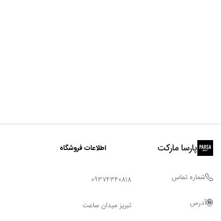
پارسا مارکت
اطلاعات فروشگاه
شماره تماس
09374340818
آدرس
تبریز میدان ساعت