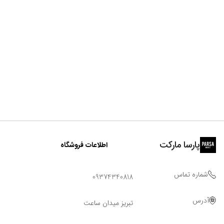
پارسا مارکت
اطلاعات فروشگاه
شماره تماس
09374340818
آدرس
تبریز میدان ساعت