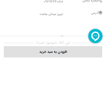
شماره تماس
09374340818
آدرس
تبریز میدان ساعت
این کالا ناموجود است!
افزودن به سبد خرید
Powered By