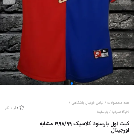
همه محصولات
/
لباس فوتبال باشگاهی
/
از
0
نفر
0
لالیگا اسپانیا
/
بارسلونا
کیت اول بارسلونا کلاسیک 1998/99 مشابه
اورجینال