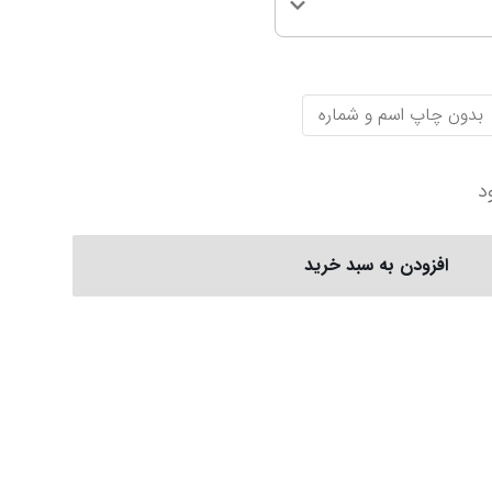
سری آ ایتالیا
پرمیرلیگ انگلیس
ربستان
فیورنتینا
نیوکاسل
بدون چاپ اسم و شماره
ناپولی
چلسی
یوونتوس
منچستر یونایتد
د
افزودن به سبد خرید