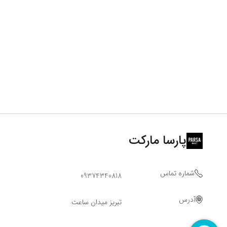
پارسا مارکت
شماره تماس
09374340818
آدرس
تبریز میدان ساعت