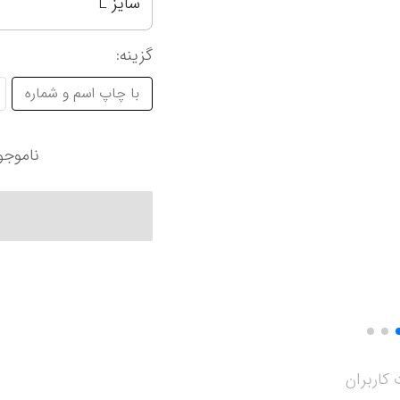
سایز L
آرژانتین
سانتوس
کرواسی
اینتر میامی
گزینه
:
آمریکا
پالمیراس
لیگ حرفه‌ای ع
نمایش همه محصولات
با چاپ اسم و شماره
اروپا
لیگ برتر ایران
الهلال
انگلیس
پرسپولیس تهران
الاتحاد
ناموجو
کاربران