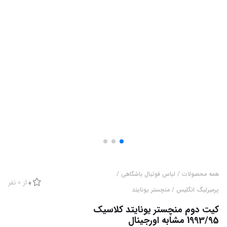
همه محصولات
/
لباس فوتبال باشگاهی
/
از
0
نفر
0
پرمیرلیگ انگلیس
/
منچستر یونایتد
کیت دوم منچستر یونایتد کلاسیک
1993/95 مشابه اورجینال