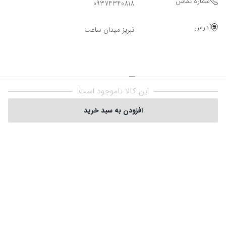
شماره تماس
09374340818
آدرس
تبریز میدان ساعت
این کالا ناموجود است!
افزودن به سبد خرید
Powered By