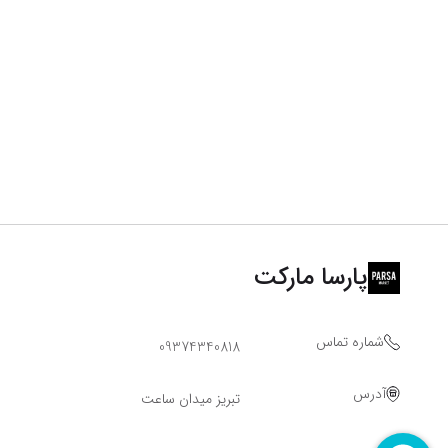
پارسا مارکت
شماره تماس
09374340818
آدرس
تبریز میدان ساعت