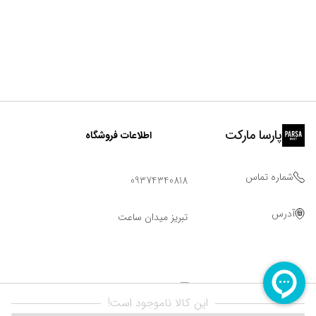
پارسا مارکت
اطلاعات فروشگاه
شماره تماس
09374340818
آدرس
تبریز میدان ساعت
این کالا ناموجود است!