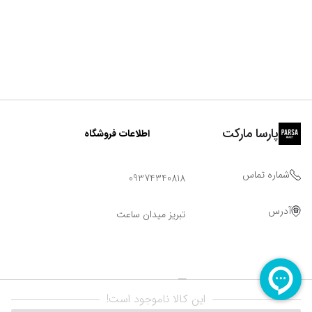
پارسا مارکت
اطلاعات فروشگاه
شماره تماس
09374340818
آدرس
تبریز میدان ساعت
این کالا ناموجود است!