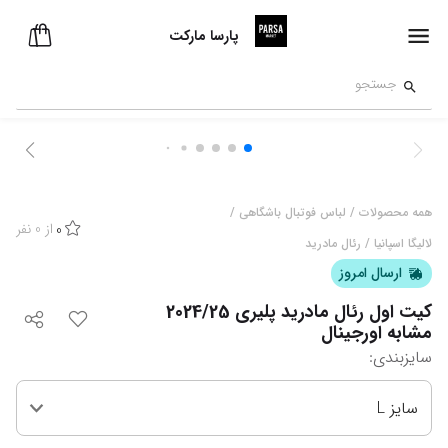
پارسا مارکت
همه محصولات
/
لباس فوتبال باشگاهی
/
از
0
نفر
0
لالیگا اسپانیا
/
رئال مادرید
ارسال امروز
کیت اول رئال مادرید پلیری 2024/25
مشابه اورجینال
سایزبندی
:
سایز L