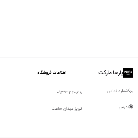
پارسا مارکت
اطلاعات فروشگاه
شماره تماس
09374340818
آدرس
تبریز میدان ساعت