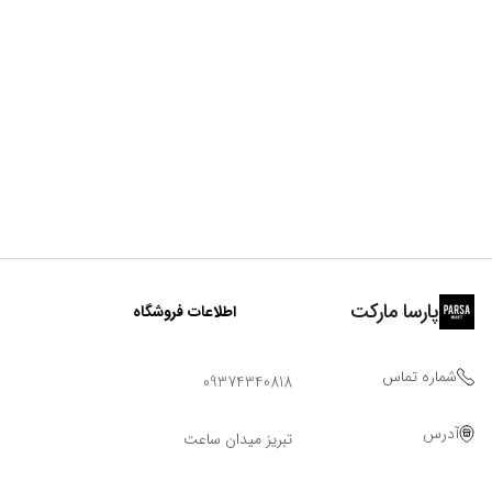
پارسا مارکت
اطلاعات فروشگاه
شماره تماس
09374340818
آدرس
تبریز میدان ساعت