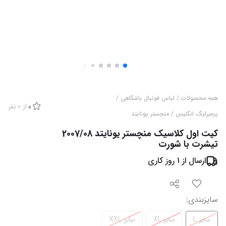
همه محصولات
/
لباس فوتبال باشگاهی
/
از
0
نفر
0
پرمیرلیگ انگلیس
/
منچستر یونایتد
کیت اول کلاسیک منچستر یونایتد 2007/08
تیشرت با شورت
ارسال از
1
روز کاری
سایزبندی
:
سایز L
سایز XL
سایز XXL