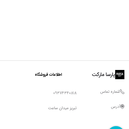
پارسا مارکت
اطلاعات فروشگاه
شماره تماس
09374340818
آدرس
تبریز میدان ساعت