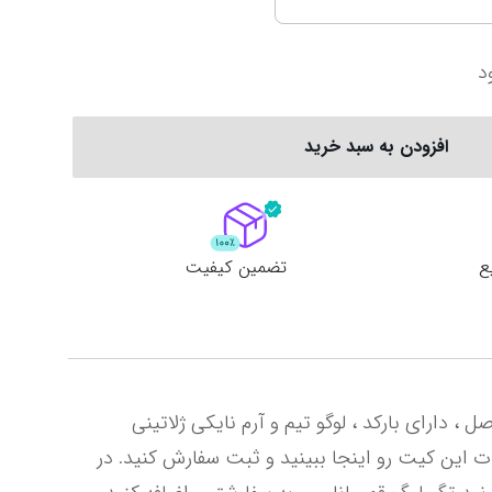
سری آ ایتالیا
پرمیرلیگ انگلیس
د
ربستان
فیورنتینا
نیوکاسل
ناپولی
چلسی
افزودن به سبد خرید
یوونتوس
منچستر یونایتد
ع
تضمین کیفیت
آماده سازی و ارسال محصولات 4 تا 7 روز کاری زمان می‌برد. این کیت در ورژن پلیری تیشرت موجود است تایلندی اصل ، دارای بارکد ، لوگو تیم و آرم نایکی ژلاتینی 
هست ، قواره تیشرت جذب هست و پارچه پلی استر درجه یک با ویژگی گردش هوا و ضد تعریق عکس‌ها و مشخصات این کیت رو اینجا ببینید و ثبت سفارش کنید. در 