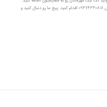
سایز های S,M,L,XL,2XL موجود است ( عکس جدول راهنمای سایز رو مشاهده کنید ) در مراحل خرید این کیت میتونید تگ لیگ قهرمانان رو به سفارشتون اضافه کنید. 
برای ارتباط با پشتیبانی فروشگاه، از طریق پیج اینستاگرام instagram.com/parsamarket1.ir و تلگرام واتساپ تماس 09374340818 اقدام کنید. پیج ما رو دنبال کنید و 