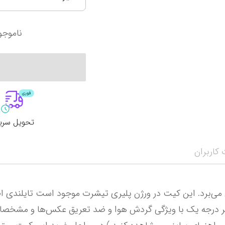
آرژانتین
سانتوس
کرواسی
اینتر میامی
ناموجو
آمریکا
پالمیراس
لیگ حرفه‌ای ع
نمایش همه محصولات
اروپا
لیگ برتر ایران
الهلال
انگلیس
پرسپولیس تهران
الاتحاد
تحویل سری
کاربران