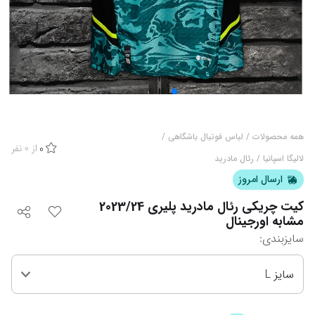
همه محصولات
/
لباس فوتبال باشگاهی
/
از
0
نفر
0
لالیگا اسپانیا
/
رئال مادرید
ارسال امروز
کیت چریکی رئال مادرید پلیری 2023/24
مشابه اورجینال
سایزبندی
:
سایز L