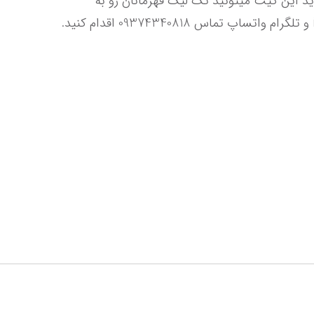
سفارش کنید. در سایز های S,M,L,XL,2XL موجود است ( عکس جدول راهنمای سایز رو مشاهده کنید ) در مراحل خرید این کیت میتونید تگ لیگ قهرمانان رو به 
سفارشتون اضافه کنید. برای ارتباط با پشتیبانی فروشگاه، از طریق پیج اینستاگرام instagram.com/parsamarket1.ir و تلگرام واتساپ تماس 09374340818 اقدام کنید. 