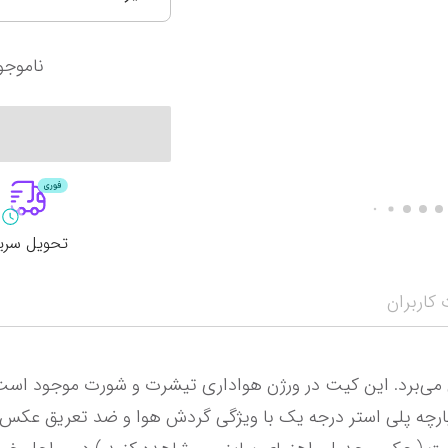
آرژانتین
سانتوس
کرواسی
اینتر میامی
ناموجو
آمریکا
پالمیراس
لیگ حرفه‌ای ع
نمایش همه محصولات
اروپا
لیگ برتر ایران
الهلال
انگلیس
پرسپولیس تهران
الاتحاد
تحویل سری
کاربران