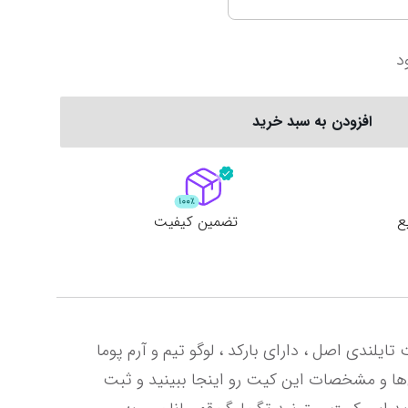
سری آ ایتالیا
پرمیرلیگ انگلیس
د
ربستان
فیورنتینا
نیوکاسل
ناپولی
چلسی
افزودن به سبد خرید
یوونتوس
منچستر یونایتد
ع
تضمین کیفیت
آماده سازی و ارسال محصولات 4 تا 7 روز کاری زمان می‌برد. این کیت در ورژن هواداری تیشرت و شورت موجود است تایلندی اصل ، دارای بارکد ، لوگو تیم و آرم پوما 
دوخت هست ، تگ رایگان جام باشگاه‌های جهان، پارچه پلی استر درجه یک با ویژگی گردش هوا و ضد تعریق عکس‌ها و مشخصات این کیت رو اینجا ببینید و ثبت 