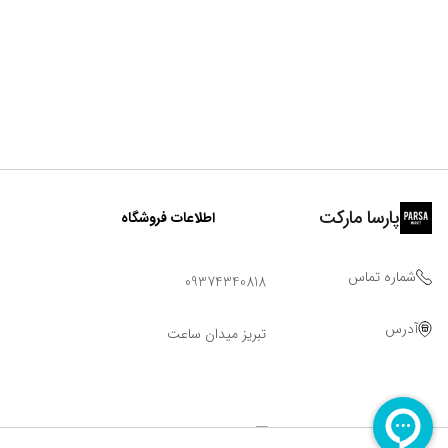
پارسا مارکت
اطلاعات فروشگاه
شماره تماس
09374340818
آدرس
تبریز میدان ساعت