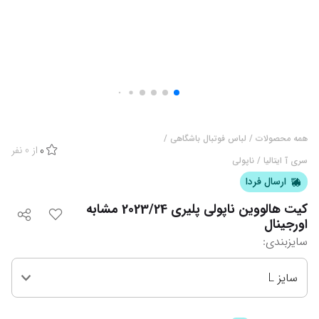
همه محصولات
/
لباس فوتبال باشگاهی
/
از
0
نفر
0
سری آ ایتالیا
/
ناپولی
ارسال فردا
کیت هالووین ناپولی پلیری 2023/24 مشابه
اورجینال
سایزبندی
:
سایز L