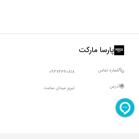
پارسا مارکت
شماره تماس
09374340818
آدرس
تبریز میدان ساعت