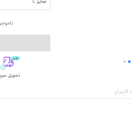
سایز L
آرژانتین
سانتوس
کرواسی
اینتر میامی
ناموجو
آمریکا
پالمیراس
لیگ حرفه‌ای ع
نمایش همه محصولات
اروپا
لیگ برتر ایران
الهلال
انگلیس
پرسپولیس تهران
الاتحاد
تحویل سری
کاربران