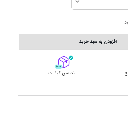
سری آ ایتالیا
پرمیرلیگ انگلیس
د
ربستان
فیورنتینا
نیوکاسل
ناپولی
چلسی
افزودن به سبد خرید
یوونتوس
منچستر یونایتد
ع
تضمین کیفیت