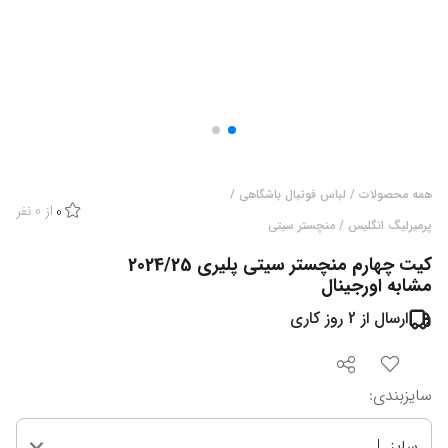
همه محصولات
/
لباس فوتبال باشگاهی
/
از
0
نفر
0
پرمیرلیگ انگلیس
/
منچستر سیتی
کیت چهارم منچستر سیتی پلیری 2024/25
مشابه اورجینال
ارسال از
2
روز کاری
سایزبندی
:
سایز L