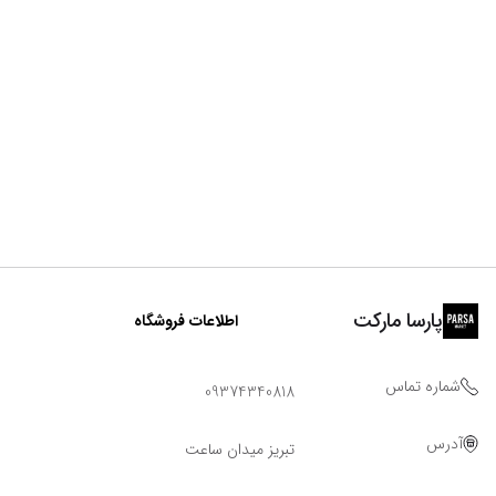
پارسا مارکت
اطلاعات فروشگاه
شماره تماس
09374340818
آدرس
تبریز میدان ساعت