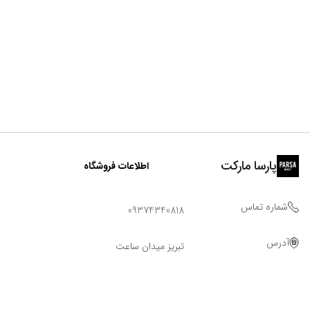
پارسا مارکت
اطلاعات فروشگاه
شماره تماس
09374340818
آدرس
تبریز میدان ساعت