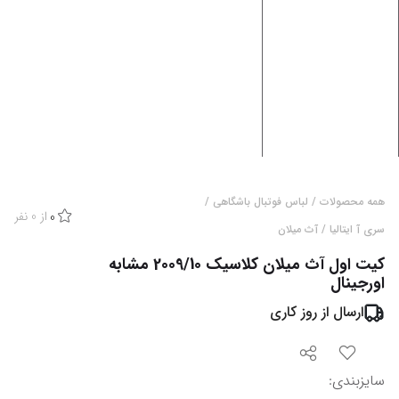
همه محصولات
/
لباس فوتبال باشگاهی
/
از
0
نفر
0
سری آ ایتالیا
/
آث میلان
کیت اول آث میلان کلاسیک 2009/10 مشابه
اورجینال
ارسال از
روز کاری
سایزبندی
: