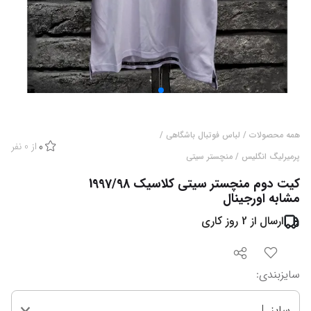
همه محصولات
/
لباس فوتبال باشگاهی
/
از
0
نفر
0
پرمیرلیگ انگلیس
/
منچستر سیتی
کیت دوم منچستر سیتی کلاسیک 1997/98
مشابه اورجینال
ارسال از
2
روز کاری
سایزبندی
:
سایز L