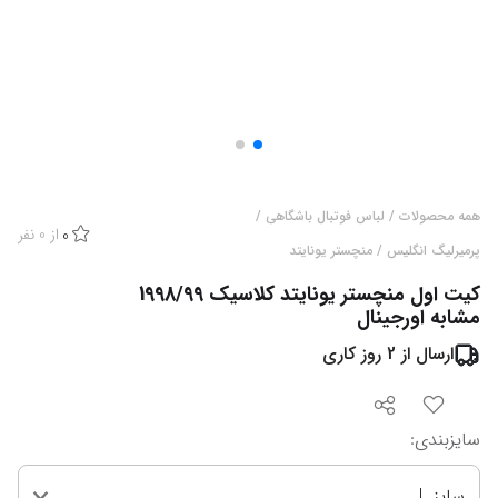
همه محصولات
/
لباس فوتبال باشگاهی
/
از
0
نفر
0
پرمیرلیگ انگلیس
/
منچستر یونایتد
کیت اول منچستر یونایتد کلاسیک 1998/99
مشابه اورجینال
ارسال از
2
روز کاری
سایزبندی
:
سایز L