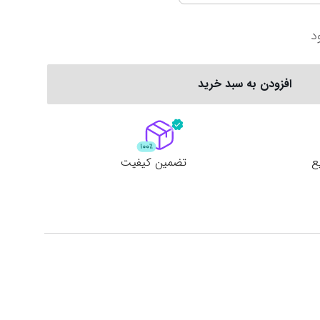
سری آ ایتالیا
پرمیرلیگ انگلیس
د
ربستان
فیورنتینا
نیوکاسل
افزودن به سبد خرید
ناپولی
چلسی
یوونتوس
منچستر یونایتد
ع
تضمین کیفیت