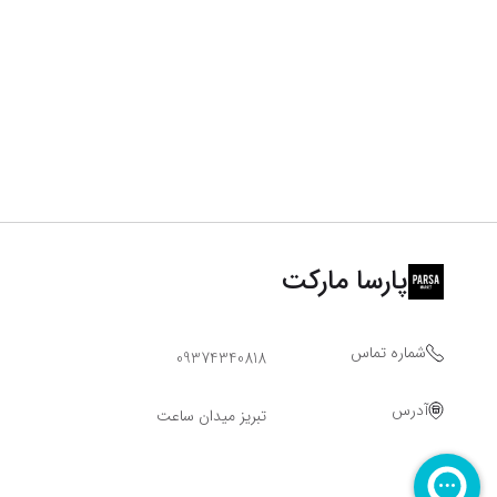
پارسا مارکت
شماره تماس
09374340818
آدرس
تبریز میدان ساعت