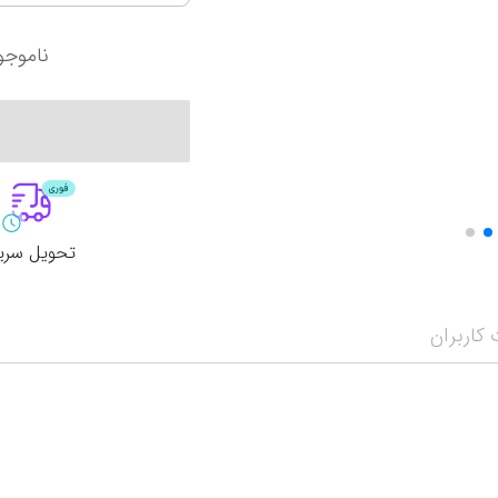
آرژانتین
سانتوس
کرواسی
اینتر میامی
ناموجو
آمریکا
پالمیراس
لیگ حرفه‌ای ع
نمایش همه محصولات
اروپا
لیگ برتر ایران
الهلال
انگلیس
پرسپولیس تهران
الاتحاد
تحویل سری
کاربران