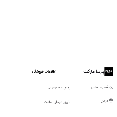
پارسا مارکت
اطلاعات فروشگاه
شماره تماس
09374340818
آدرس
تبریز میدان ساعت