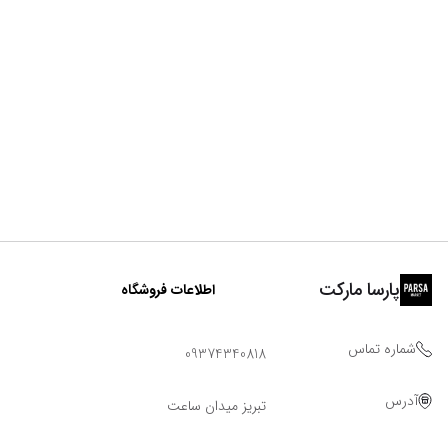
پارسا مارکت
اطلاعات فروشگاه
شماره تماس
09374340818
آدرس
تبریز میدان ساعت