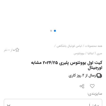
همه محصولات
/
لباس فوتبال باشگاهی
/
از
0
نفر
0
سری آ ایتالیا
/
یوونتوس
کیت اول یوونتوس پلیری 2024/25 مشابه
اورجینال
ارسال از
2
روز کاری
سایزبندی
:
سایز L