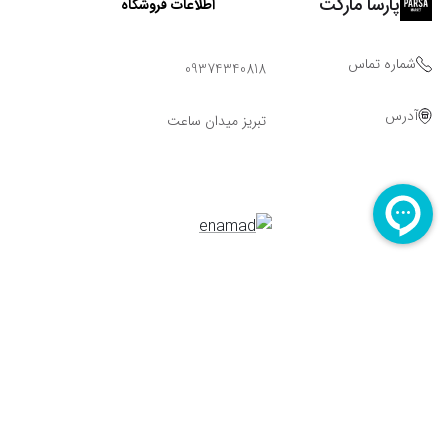
پارسا مارکت
اطلاعات فروشگاه
شماره تماس
09374340818
آدرس
تبریز میدان ساعت