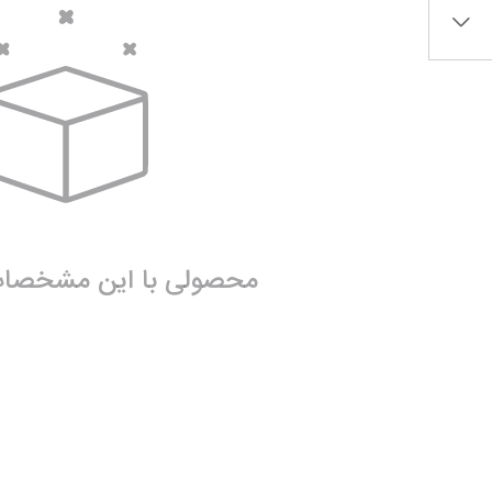
آرژانتین
سانتوس
کرواسی
اینتر میامی
آمریکا
پالمیراس
لیگ حرفه‌ای ع
نمایش همه محصولات
اروپا
لیگ برتر ایران
الهلال
انگلیس
پرسپولیس تهران
الاتحاد
محصولی با این مشخصات 