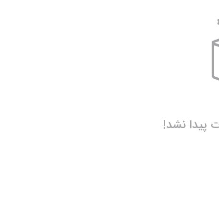
سری آ ایتالیا
پرمیرلیگ انگلیس
ربستان
فیورنتینا
نیوکاسل
ناپولی
چلسی
یوونتوس
منچستر یونایتد
پیدا نشد!