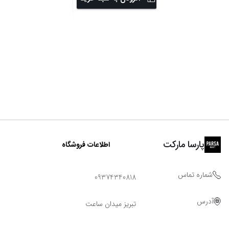
پارسا مارکت
اطلاعات فروشگاه
شماره تماس
09374340818
آدرس
تبریز میدان ساعت