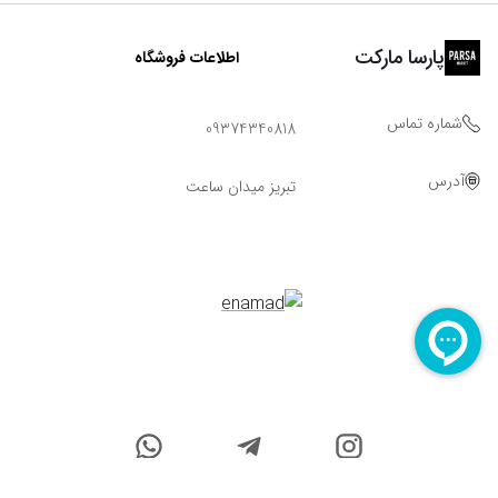
پارسا مارکت
اطلاعات فروشگاه
شماره تماس
09374340818
آدرس
تبریز میدان ساعت