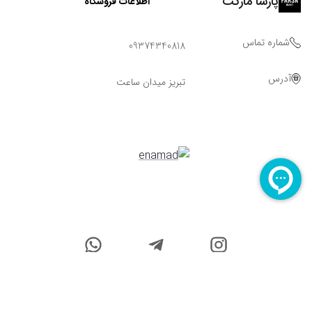
پارسا مارکت
اطلاعات فروشگاه
شماره تماس
09374340818
آدرس
تبریز میدان ساعت