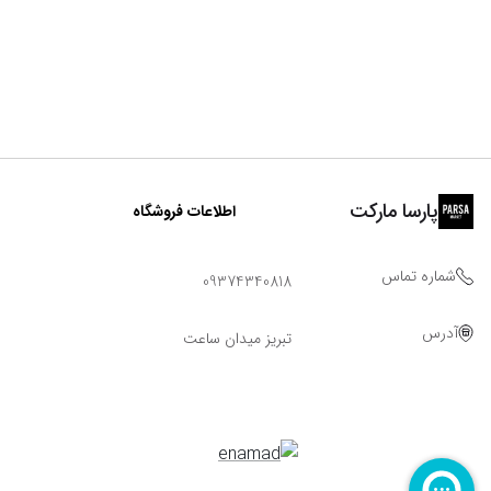
پارسا مارکت
اطلاعات فروشگاه
شماره تماس
09374340818
آدرس
تبریز میدان ساعت