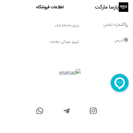
پارسا مارکت
اطلاعات فروشگاه
شماره تماس
09374340818
آدرس
تبریز میدان ساعت