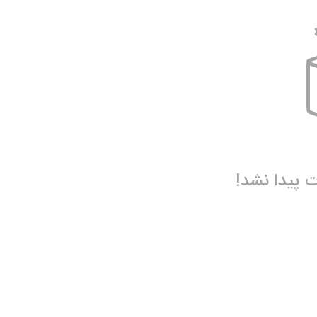
سری آ ایتالیا
پرمیرلیگ انگلیس
ربستان
فیورنتینا
نیوکاسل
ناپولی
چلسی
یوونتوس
منچستر یونایتد
پیدا نشد!