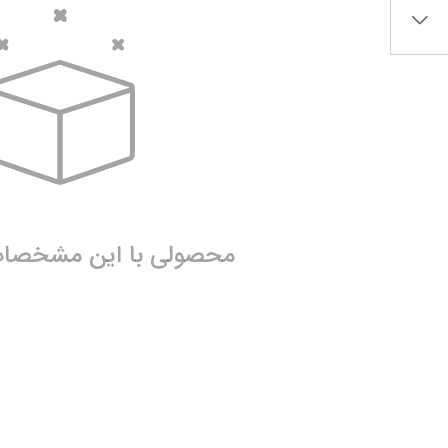
آرژانتین
سانتوس
کرواسی
اینتر میامی
آمریکا
پالمیراس
لیگ حرفه‌ای ع
نمایش همه محصولات
اروپا
لیگ برتر ایران
الهلال
انگلیس
پرسپولیس تهران
الاتحاد
محصولی با این مشخصات 