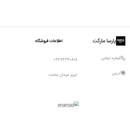
پارسا مارکت
اطلاعات فروشگاه
شماره تماس
09374340818
آدرس
تبریز میدان ساعت