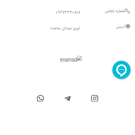
شماره تماس
09374340818
آدرس
تبریز میدان ساعت