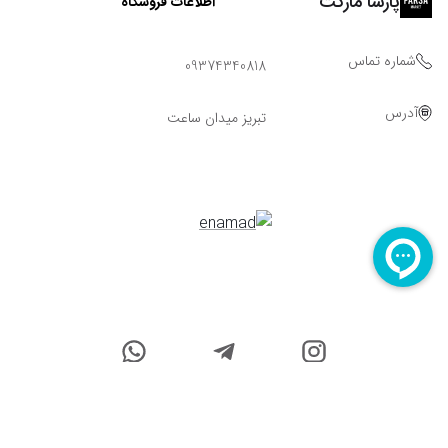
پارسا مارکت
اطلاعات فروشگاه
شماره تماس
09374340818
آدرس
تبریز میدان ساعت