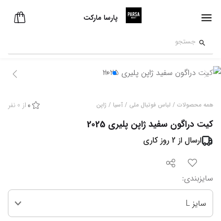
پارسا مارکت
از
0
نفر
همه محصولات
/
لباس فوتبال ملی
/
آسیا
/
ژاپن
0
کیت دراگون سفید ژاپن پلیری 2025
ارسال از
2
روز کاری
سایزبندی
:
سایز L