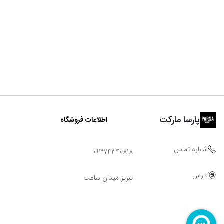
پارسا مارکت
اطلاعات فروشگاه
شماره تماس
09374340818
آدرس
تبریز میدان ساعت