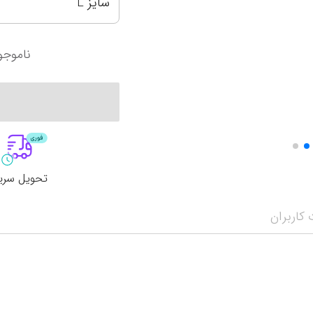
سایز L
آرژانتین
سانتوس
کرواسی
اینتر میامی
ناموجو
آمریکا
پالمیراس
لیگ حرفه‌ای ع
نمایش همه محصولات
اروپا
لیگ برتر ایران
الهلال
انگلیس
پرسپولیس تهران
الاتحاد
تحویل سری
کاربران