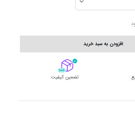
سری آ ایتالیا
پرمیرلیگ انگلیس
د
ربستان
فیورنتینا
نیوکاسل
ناپولی
چلسی
افزودن به سبد خرید
یوونتوس
منچستر یونایتد
ع
تضمین کیفیت