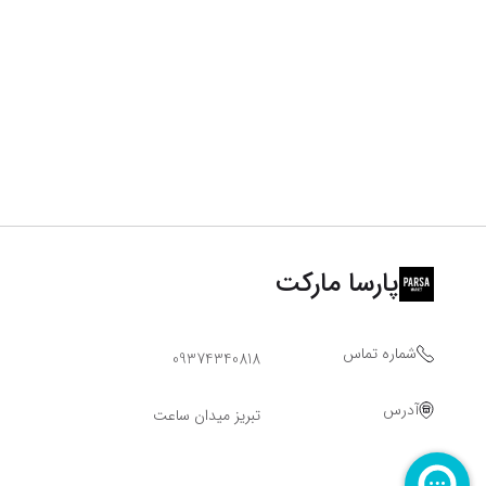
پارسا مارکت
شماره تماس
09374340818
آدرس
تبریز میدان ساعت