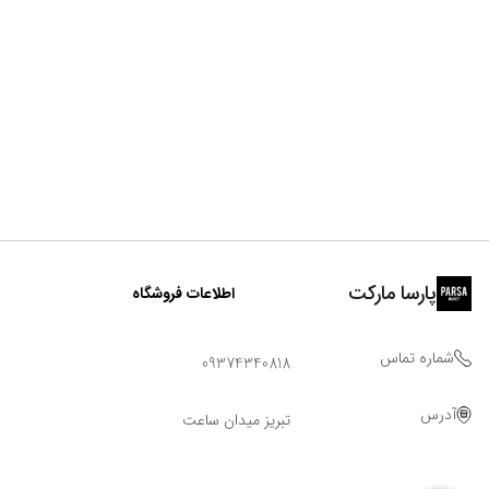
پارسا مارکت
اطلاعات فروشگاه
شماره تماس
09374340818
آدرس
تبریز میدان ساعت