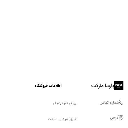
پارسا مارکت
اطلاعات فروشگاه
شماره تماس
09374340818
آدرس
تبریز میدان ساعت