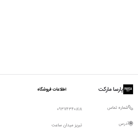
پارسا مارکت
اطلاعات فروشگاه
شماره تماس
09374340818
آدرس
تبریز میدان ساعت