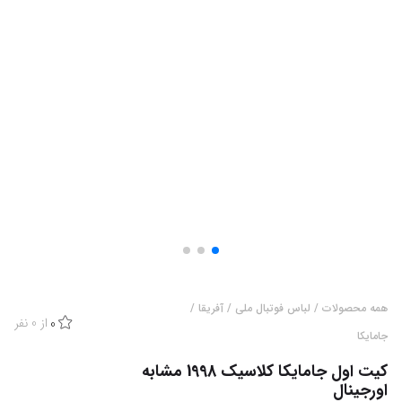
همه محصولات
/
لباس فوتبال ملی
/
آفریقا
/
از
0
نفر
0
جامایکا
کیت اول جامایکا کلاسیک 1998 مشابه
اورجینال