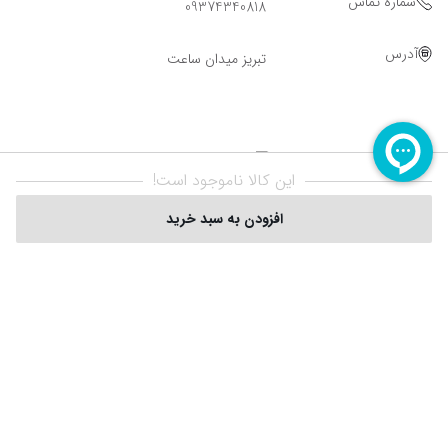
شماره تماس
09374340818
آدرس
تبریز میدان ساعت
این کالا ناموجود است!
افزودن به سبد خرید
Powered By