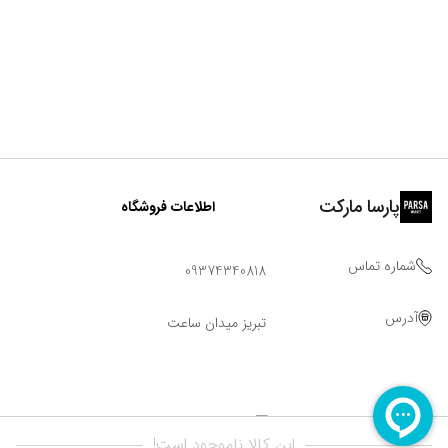
پارسا مارکت
اطلاعات فروشگاه
شماره تماس
09374340818
آدرس
تبریز میدان ساعت
این کالا ناموجود است!