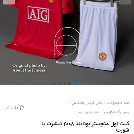
همه محصولات
/
لباس فوتبال باشگاهی
/
از
0
نفر
0
پرمیرلیگ انگلیس
/
منچستر یونایتد
کیت اول منچستر یونایتد 2008 تیشرت با
شورت