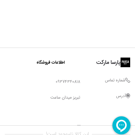
پارسا مارکت
اطلاعات فروشگاه
شماره تماس
09374340818
آدرس
تبریز میدان ساعت
این کالا ناموجود است!