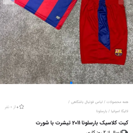
همه محصولات
/
لباس فوتبال باشگاهی
/
از
0
نفر
0
لالیگا اسپانیا
/
بارسلونا
کیت کلاسیک بارسلونا 2011 تیشرت با شورت
ارسال از
2
روز کاری