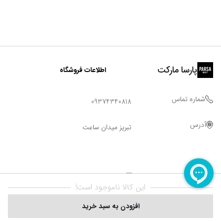
پارسا مارکت
اطلاعات فروشگاه
شماره تماس
09374340818
آدرس
تبریز میدان ساعت
این کالا ناموجود است!
افزودن به سبد خرید