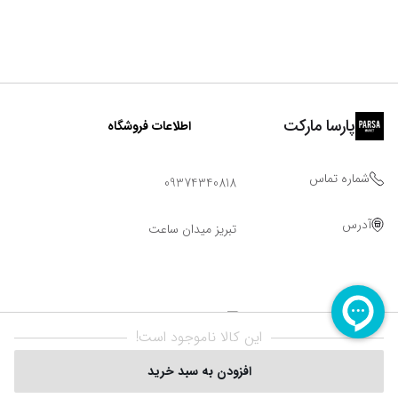
پارسا مارکت
اطلاعات فروشگاه
شماره تماس
09374340818
آدرس
تبریز میدان ساعت
این کالا ناموجود است!
افزودن به سبد خرید