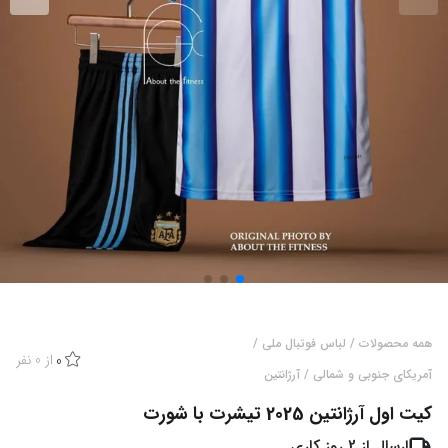
همه محصولات
/
لباس فوتبال ملی
/
از
0
نفر
0
آمریکای جنوبی و شمالی
/
آرژانتین
کیت اول آرژانتین 2025 تیشرت با شورت
ارسال از
2
روز کاری