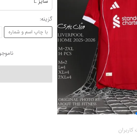
سایز L
آرژانتین
سانتوس
کرواسی
اینتر میامی
گزینه
:
آمریکا
پالمیراس
لیگ حرفه‌ای ع
نمایش همه محصولات
با چاپ اسم و شماره
اروپا
لیگ برتر ایران
الهلال
انگلیس
پرسپولیس تهران
الاتحاد
ناموجو
کاربران