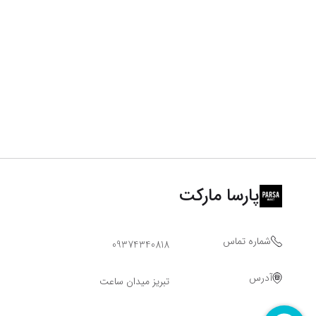
پارسا مارکت
شماره تماس
09374340818
آدرس
تبریز میدان ساعت