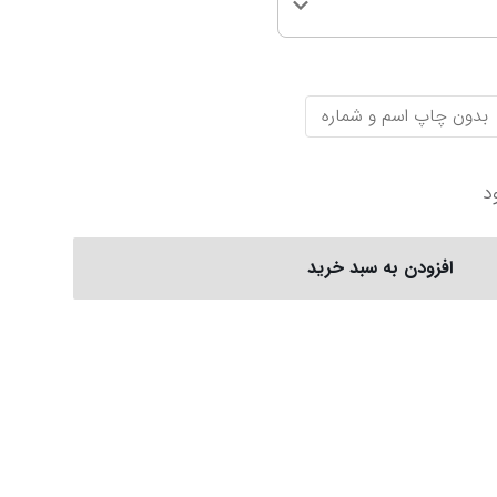
سری آ ایتالیا
پرمیرلیگ انگلیس
ربستان
فیورنتینا
نیوکاسل
بدون چاپ اسم و شماره
ناپولی
چلسی
یوونتوس
منچستر یونایتد
د
افزودن به سبد خرید