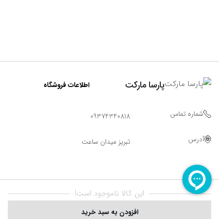
پارسا مارکت
اطلاعات فروشگاه
شماره تماس
09374340818
آدرس
تبریز میدان ساعت
این کالا ناموجود است!
افزودن به سبد خرید