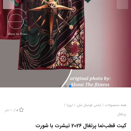
همه محصولات
/
لباس فوتبال ملی
/
اروپا
/
از
0
نفر
0
پرتغال
کیت قطب‌نما پرتغال 2026 تیشرت با شورت