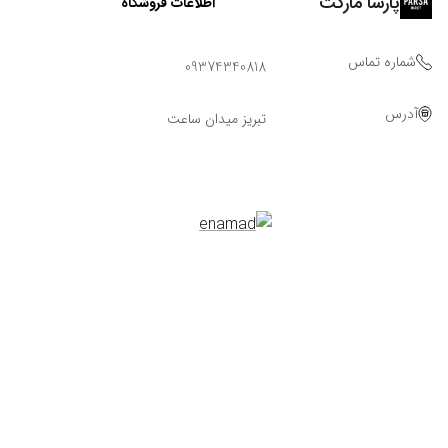
پارسا مارکت
اطلاعات فروشگاه
شماره تماس
09374340818
آدرس
تبریز میدان ساعت