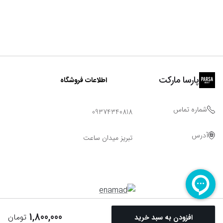
پارسا مارکت
اطلاعات فروشگاه
شماره تماس
09374340818
آدرس
تبریز میدان ساعت
1,800,000
تومان
افزودن به سبد خرید