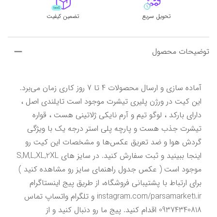
تحویل سریع
تضمین کیفیت
توضیحات محصول
آماده سازی و ارسال محصولات 4 تا 7 روز کاری زمان می‌برد. 
این کیت در ورژن پلیری تیشرت موجود است تایلندی اصل ، 
دارای بارکد ، لوگو تیم و آرم نایکی ژلاتینی هست ، قواره 
تیشرت جذب هست و پارچه پلی استر درجه یک با ویژگی 
گردش هوا و ضد تعریق عکس‌ها و مشخصات این کیت رو 
اینجا ببینید و ثبت سفارش کنید. در سایز های S,M,L,XL,2XL 
موجود است ( عکس جدول راهنمای سایز رو مشاهده کنید ) 
برای ارتباط با پشتیبانی فروشگاه، از طریق پیج اینستاگرام 
instagram.com/parsamarket1.ir و تلگرام واتساپ تماس 
09374340818 اقدام کنید. پیج ما رو دنبال کنید و از 