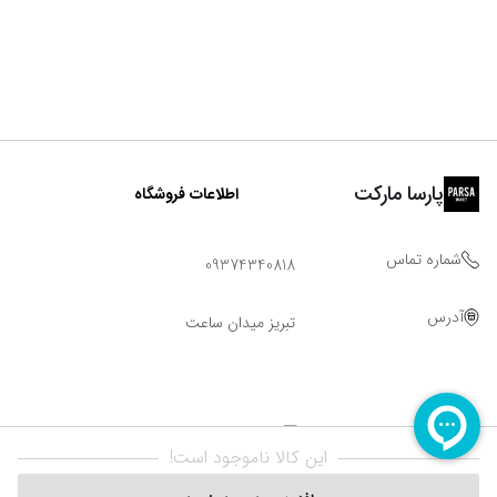
پارسا مارکت
اطلاعات فروشگاه
شماره تماس
09374340818
آدرس
تبریز میدان ساعت
این کالا ناموجود است!