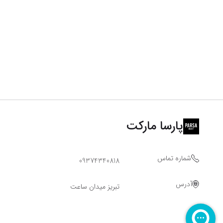
پارسا مارکت
شماره تماس
09374340818
آدرس
تبریز میدان ساعت