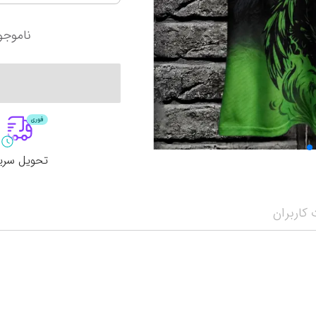
آرژانتین
سانتوس
کرواسی
اینتر میامی
ناموجو
آمریکا
پالمیراس
لیگ حرفه‌ای ع
نمایش همه محصولات
اروپا
لیگ برتر ایران
الهلال
انگلیس
پرسپولیس تهران
الاتحاد
تحویل سری
کاربران