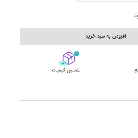
سری آ ایتالیا
پرمیرلیگ انگلیس
د
ربستان
فیورنتینا
نیوکاسل
افزودن به سبد خرید
ناپولی
چلسی
یوونتوس
منچستر یونایتد
ع
تضمین کیفیت